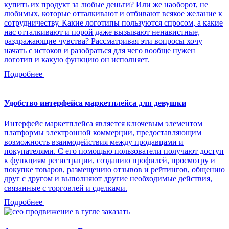
купить их продукт за любые деньги? Или же наоборот, не
любимых, которые отталкивают и отбивают всякое желание к
сотрудничеству. Какие логотипы пользуются спросом, а какие
нас отталкивают и порой даже вызывают ненавистные,
раздражающие чувства? Рассматривая эти вопросы хочу
начать с истоков и разобраться для чего вообще нужен
логотип и какую функцию он исполняет.
Подробнее
Удобство интерфейса маркетплейса для девушки
Интерфейс маркетплейса является ключевым элементом
платформы электронной коммерции, предоставляющим
возможность взаимодействия между продавцами и
покупателями. С его помощью пользователи получают доступ
к функциям регистрации, созданию профилей, просмотру и
покупке товаров, размещению отзывов и рейтингов, общению
друг с другом и выполняют другие необходимые действия,
связанные с торговлей и сделками.
Подробнее