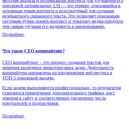
методам анализа и оптимизации контента для улучшения его
поисковой оптимизации; LSI — это термин, относящийся к
основным темам контента и используемый для создания
релевантного связанного текста. Это позволяет поисковым
системам лучше понять контекст и тематику медиа-продукта,
тем самым улучшая его видимость и ранжирование.
Подробнее
Что такое СЕО копирайтинг?
СЕО копирайтинг – это процесс создания текстов для
решения различных маркетинговых задач. Деятельность
копирайтера направлена на продвижение веб-ресурса в
ТОП-5 поисковой выдачи.
Если задачи выполняются профессионально, то результатом
становится привлечение дополнительного трафика, рост
доверия к сайту и соответственно увеличение числа
покупателей и подписчиков.
Подробнее