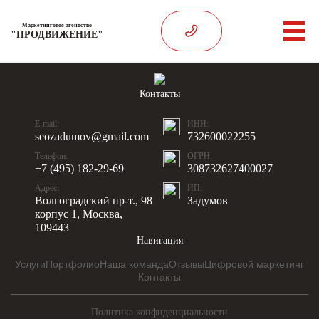
Маркетинговое агентство
"ПРОДВИЖЕНИЕ"
Контакты
E-mail:
ИНН:
seozadumov@gmail.com
732600022255
Телефон:
ОГРН:
+7 (495) 182-29-69
308732627400027
Адрес:
ИП:
Волгоградский пр-т., 98
Задумов
корпус 1, Москва,
109443
Навигация
Услуги
Портфолио
Наша команда
Отзывы
Цифровой маркетинг
Контакты
Политика конфиденциальности