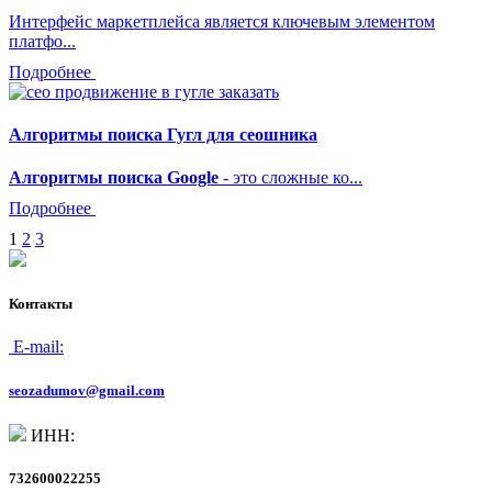
Интерфейс маркетплейса является ключевым элементом
платфо...
Подробнее
Алгоритмы поиска Гугл для сеошника
Алгоритмы поиска Google
- это сложные ко...
Подробнее
Навигация
1
2
3
по
записям
Контакты
E-mail:
seozadumov@gmail.com
ИНН:
732600022255