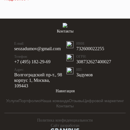
Контакты
E-mail:
ИНН:
seozadumov@gmail.com
732600022255
Телефон:
ОГРН:
+7 (495) 182-29-69
308732627400027
Адрес:
ИП:
Волгоградский пр-т., 98
Задумов
корпус 1, Москва,
109443
Навигация
Услуги
Портфолио
Наша команда
Отзывы
Цифровой маркетинг
Контакты
Политика конфиденциальности
Сайт разработан